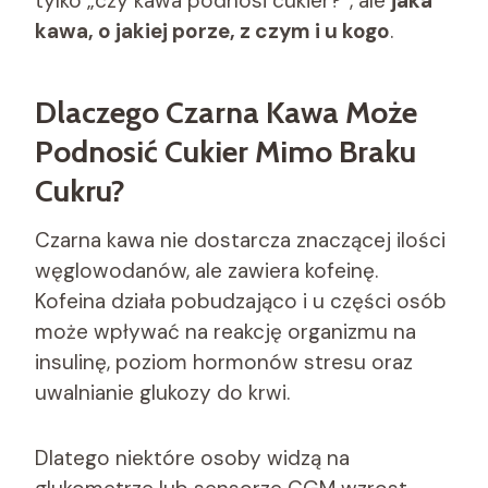
tylko „czy kawa podnosi cukier?”, ale
jaka
kawa, o jakiej porze, z czym i u kogo
.
Dlaczego Czarna Kawa Może
Podnosić Cukier Mimo Braku
Cukru?
Czarna kawa nie dostarcza znaczącej ilości
węglowodanów, ale zawiera kofeinę.
Kofeina działa pobudzająco i u części osób
może wpływać na reakcję organizmu na
insulinę, poziom hormonów stresu oraz
uwalnianie glukozy do krwi.
Dlatego niektóre osoby widzą na