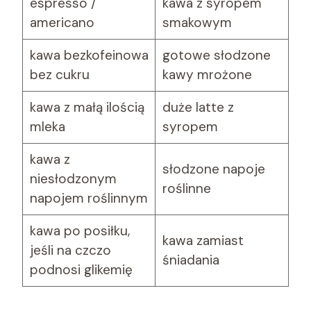
espresso /
kawa z syropem
americano
smakowym
kawa bezkofeinowa
gotowe słodzone
bez cukru
kawy mrożone
kawa z małą ilością
duże latte z
mleka
syropem
kawa z
słodzone napoje
niesłodzonym
roślinne
napojem roślinnym
kawa po posiłku,
kawa zamiast
jeśli na czczo
śniadania
podnosi glikemię