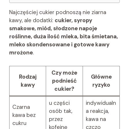
Najczęściej cukier podnoszą nie ziarna
kawy, ale dodatki:
cukier, syropy
smakowe, miód, słodzone napoje
roślinne, duża ilość mleka, bita śmietana,
mleko skondensowane i gotowe kawy
mrożone
.
Czy może
Rodzaj
Główne
podnieść
kawy
ryzyko
cukier?
u części
indywidualn
Czarna
osób tak,
a reakcja,
kawa bez
przez
kawa na
cukru
kofeinę
czczo