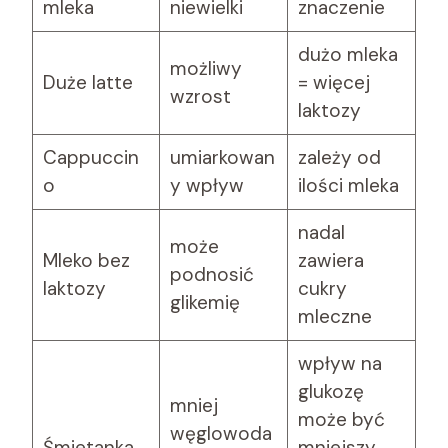
mleka
niewielki
znaczenie
dużo mleka
możliwy
Duże latte
= więcej
wzrost
laktozy
Cappuccin
umiarkowan
zależy od
o
y wpływ
ilości mleka
nadal
może
Mleko bez
zawiera
podnosić
laktozy
cukry
glikemię
mleczne
wpływ na
glukozę
mniej
może być
węglowoda
Śmietanka
mniejszy,