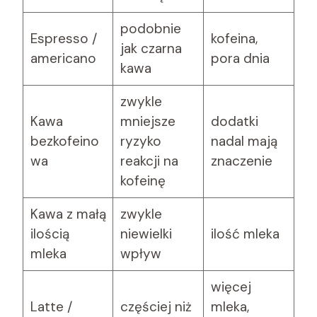
podobnie
Espresso /
kofeina,
jak czarna
americano
pora dnia
kawa
zwykle
Kawa
mniejsze
dodatki
bezkofeino
ryzyko
nadal mają
wa
reakcji na
znaczenie
kofeinę
Kawa z małą
zwykle
ilością
niewielki
ilość mleka
mleka
wpływ
więcej
Latte /
częściej niż
mleka,