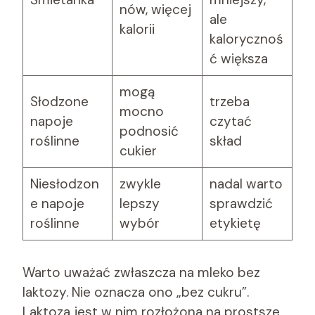
nów, więcej
ale
kalorii
kalorycznoś
ć większa
mogą
Słodzone
trzeba
mocno
napoje
czytać
podnosić
roślinne
skład
cukier
Niesłodzon
zwykle
nadal warto
e napoje
lepszy
sprawdzić
roślinne
wybór
etykietę
Warto uważać zwłaszcza na mleko bez
laktozy. Nie oznacza ono „bez cukru”.
Laktoza jest w nim rozłożona na prostsze