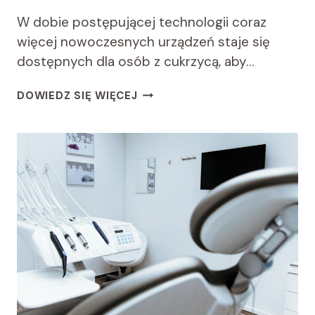
W dobie postępującej technologii coraz
więcej nowoczesnych urządzeń staje się
dostępnych dla osób z cukrzycą, aby…
CUKRZYCA
DOWIEDZ SIĘ WIĘCEJ
A
TECHNOLOGIA:
JAK
NOWOCZESNE
URZĄDZENIA
MOGĄ
POMÓC
W
MONITOROWANIU
I
ZARZĄDZANIU
CUKRZYCĄ.