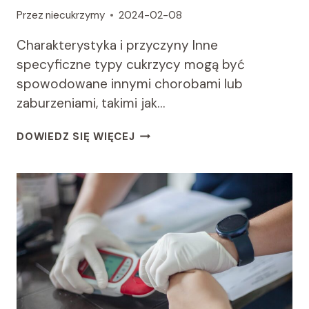
Przez
niecukrzymy
2024-02-08
Charakterystyka i przyczyny Inne
specyficzne typy cukrzycy mogą być
spowodowane innymi chorobami lub
zaburzeniami, takimi jak…
INNE
DOWIEDZ SIĘ WIĘCEJ
SPECYFICZNE
TYPY
CUKRZYCY:
RZADKIE
WYZWANIA
ZDROWOTNE