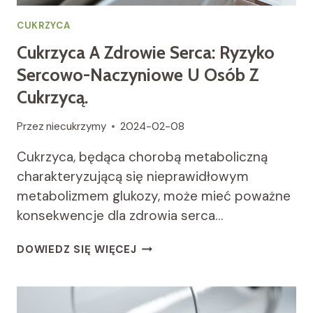
CUKRZYCA
Cukrzyca A Zdrowie Serca: Ryzyko
Sercowo-Naczyniowe U Osób Z
Cukrzycą.
Przez
niecukrzymy
2024-02-08
Cukrzyca, będąca chorobą metaboliczną
charakteryzującą się nieprawidłowym
metabolizmem glukozy, może mieć poważne
konsekwencje dla zdrowia serca…
CUKRZYCA
DOWIEDZ SIĘ WIĘCEJ
A
ZDROWIE
SERCA:
RYZYKO