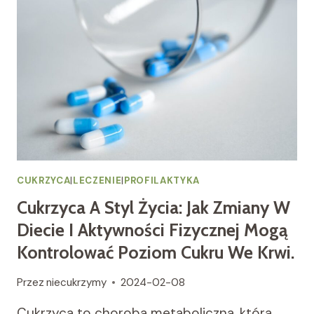
SERCOWO-
NACZYNIOWE
U
OSÓB
Z
CUKRZYCĄ.
CUKRZYCA
|
LECZENIE
|
PROFILAKTYKA
Cukrzyca A Styl Życia: Jak Zmiany W
Diecie I Aktywności Fizycznej Mogą
Kontrolować Poziom Cukru We Krwi.
Przez
niecukrzymy
2024-02-08
Cukrzyca to choroba metaboliczna, która