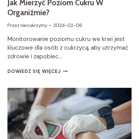
Jak Mierzyć Poziom Cukru W
Organiźmie?
Przez
niecukrzymy
2024-02-08
Monitorowanie poziomu cukru we krwi jest
kluczowe dla osób z cukrzycą, aby utrzymać
zdrowie i zapobiec…
JAK
DOWIEDZ SIĘ WIĘCEJ
MIERZYĆ
POZIOM
CUKRU
W
ORGANIŹMIE?