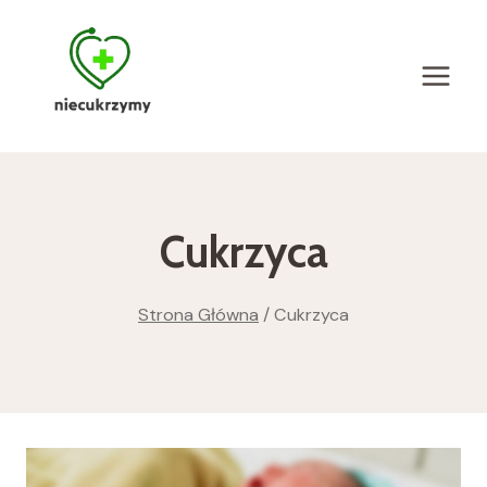
Przejdź
do
treści
Cukrzyca
Strona Główna
/
Cukrzyca