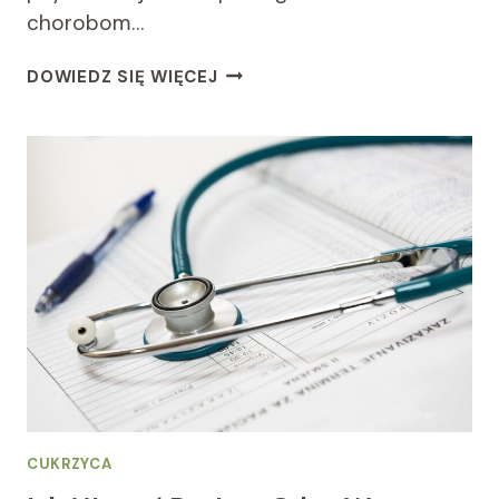
chorobom…
ZŁOTE
DOWIEDZ SIĘ WIĘCEJ
ZASADY
ZDROWEGO
TRYBU
ŻYCIA
CUKRZYCA