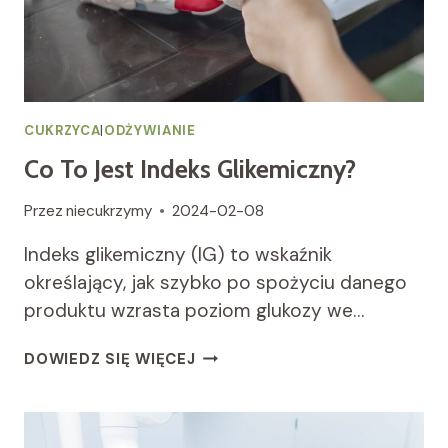
CUKRZYCA
|
ODŻYWIANIE
Co To Jest Indeks Glikemiczny?
Przez
niecukrzymy
2024-02-08
Indeks glikemiczny (IG) to wskaźnik
określający, jak szybko po spożyciu danego
produktu wzrasta poziom glukozy we…
CO
DOWIEDZ SIĘ WIĘCEJ
TO
JEST
INDEKS
GLIKEMICZNY?