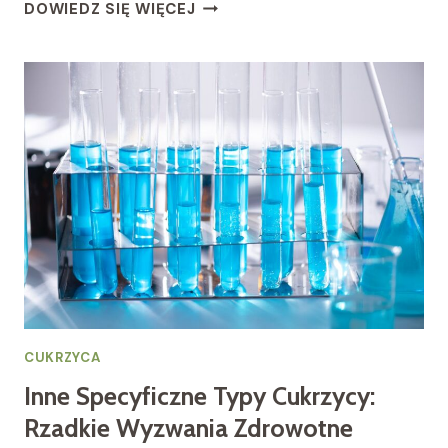
CUKRZYCA
DOWIEDZ SIĘ WIĘCEJ
CIĄŻOWA:
BEZPIECZEŃSTWO
DLA
MATKI
I
DZIECKA
CUKRZYCA
Inne Specyficzne Typy Cukrzycy:
Rzadkie Wyzwania Zdrowotne