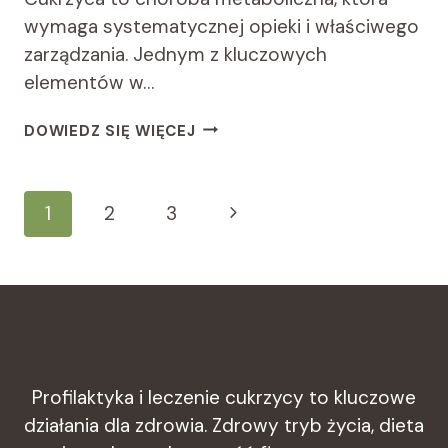
wymaga systematycznej opieki i właściwego
zarządzania. Jednym z kluczowych
elementów w…
CUKRZYCA
DOWIEDZ SIĘ WIĘCEJ
A
STYL
ŻYCIA:
Nawigacja
Następna
1
2
3
JAK
ZMIANY
Strony
strona
W
DIECIE
I
AKTYWNOŚCI
FIZYCZNEJ
MOGĄ
KONTROLOWAĆ
Profilaktyka i leczenie cukrzycy to kluczowe
POZIOM
działania dla zdrowia. Zdrowy tryb życia, dieta
CUKRU