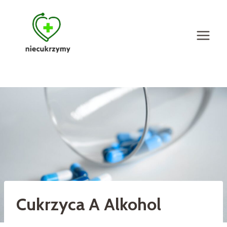
Przejdź
do
treści
Cukrzyca A Alkohol