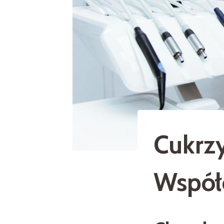
Cukrzy
Współ