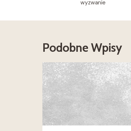
Wpisu
wyzwanie
Podobne Wpisy