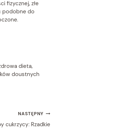
 fizycznej, złe
yć podobne do
eoczone.
zdrowa dieta,
 leków doustnych
NASTĘPNY
py cukrzycy: Rzadkie