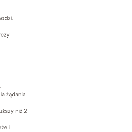
odzi.
yczy
.
ia żądania
uższy niż 2
żeli