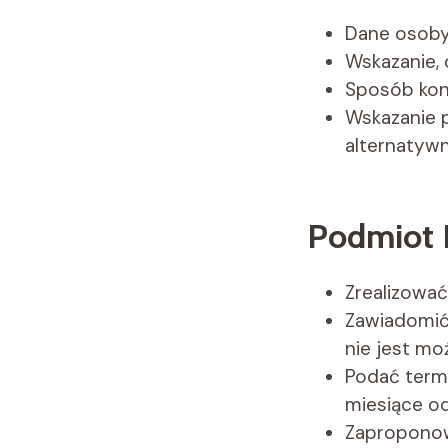
Dane osoby 
Wskazanie, 
Sposób kon
Wskazanie 
alternatywn
Podmiot 
Zrealizować 
Zawiadomić 
nie jest moż
Podać termi
miesiące od
Zaproponow