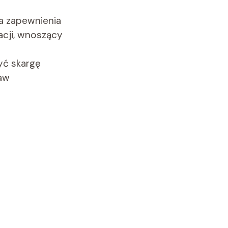
a zapewnienia
cji, wnoszący
yć skargę
raw