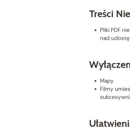
Treści N
Pliki PDF n
nad udostę
Wyłączen
Mapy
Filmy umies
sukcesywni
Ułatwien