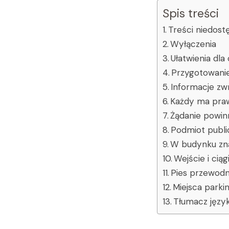
Spis treści
Treści niedost
Wyłączenia
Ułatwienia dl
Przygotowanie
Informacje zw
Każdy ma praw
Żądanie powin
Podmiot publi
W budynku znaj
Wejście i cią
Pies przewodn
Miejsca park
Tłumacz języ