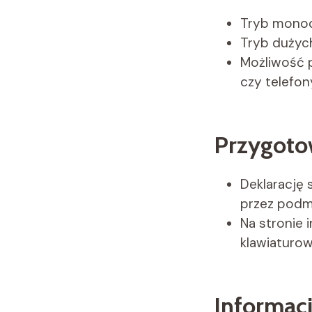
Tryb monoc
Tryb dużych
Możliwość p
czy telefo
Przygoto
Deklarację
przez podmi
Na stronie
klawiaturow
Informac