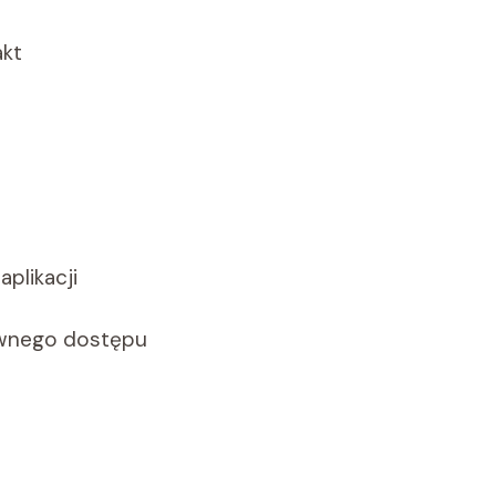
akt
plikacji
ywnego dostępu