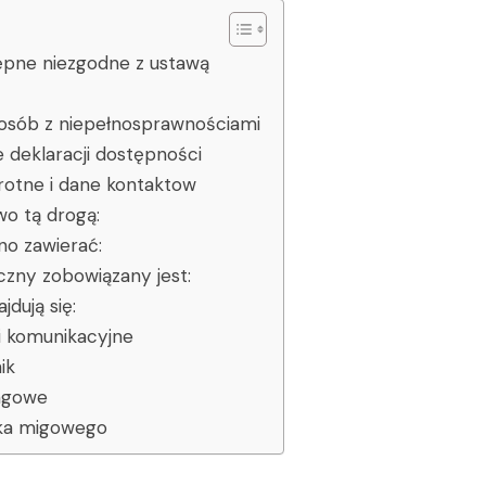
ępne niezgodne z ustawą
a osób z niepełnosprawnościami
 deklaracji dostępności
rotne i dane kontaktow
o tą drogą:
no zawierać:
czny zobowiązany jest:
dują się:
gi komunikacyjne
ik
ingowe
ka migowego