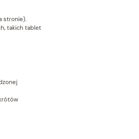
 stronie).
, takich tablet
dzonej
skrótów