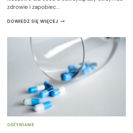
zdrowie i zapobiec…
JAK
DOWIEDZ SIĘ WIĘCEJ
MIERZYĆ
POZIOM
CUKRU
W
ORGANIŹMIE?
ODŻYWIANIE