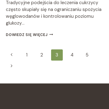
Tradycyjne podejścia do leczenia cukrzycy
często skupiały się na ograniczaniu spożycia
węglowodanów i kontrolowaniu poziomu
glukozy…
CUKRZYCA
DOWIEDZ SIĘ WIĘCEJ
A
ODWROTNA
DIETA:
Nawigacja
Poprzednia
1
2
3
4
5
NOWE
PODEJŚCIA
Strony
strona
Następna
DO
LECZENIA
strona
CUKRZYCY
PRZEZ
DIETĘ
I
JEJ
SKUTECZNOŚĆ.