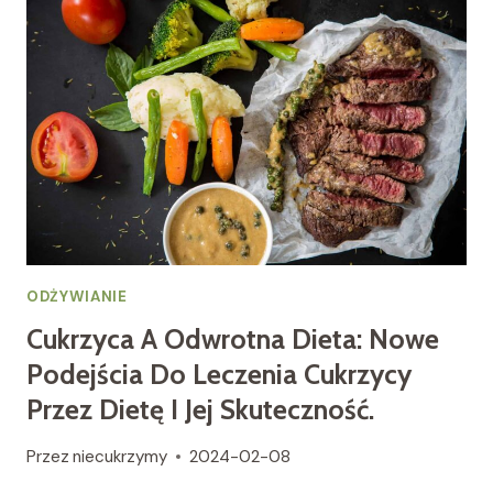
NOWOCZESNE
URZĄDZENIA
MOGĄ
POMÓC
W
MONITOROWANIU
I
ZARZĄDZANIU
CUKRZYCĄ.
ODŻYWIANIE
Cukrzyca A Odwrotna Dieta: Nowe
Podejścia Do Leczenia Cukrzycy
Przez Dietę I Jej Skuteczność.
Przez
niecukrzymy
2024-02-08