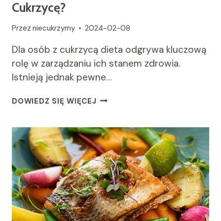
Cukrzycę?
Przez
niecukrzymy
2024-02-08
Dla osób z cukrzycą dieta odgrywa kluczową
rolę w zarządzaniu ich stanem zdrowia.
Istnieją jednak pewne…
CZEGO
DOWIEDZ SIĘ WIĘCEJ
NIE
MOŻNA
JEŚĆ
MAJĄC
CUKRZYCĘ?