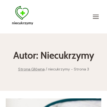
Przejdź
do
treści
Autor: Niecukrzymy
Strona Główna
/
niecukrzymy
- Strona 3