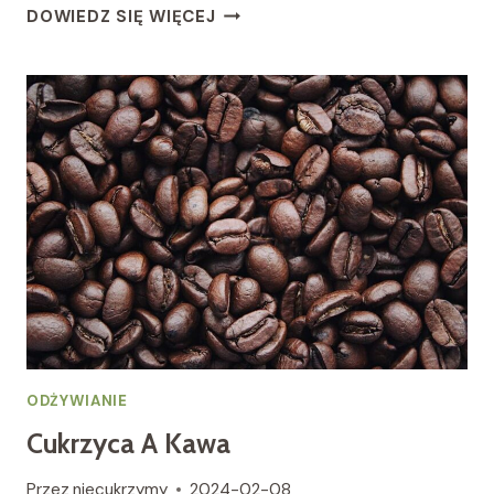
CUKRZYCA
DOWIEDZ SIĘ WIĘCEJ
A
SŁODYCZE
ODŻYWIANIE
Cukrzyca A Kawa
Przez
niecukrzymy
2024-02-08