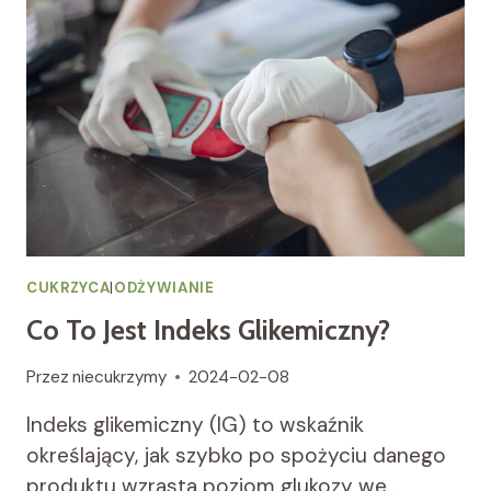
Z
CUKRZYCĄ
CUKRZYCA
|
ODŻYWIANIE
Co To Jest Indeks Glikemiczny?
Przez
niecukrzymy
2024-02-08
Indeks glikemiczny (IG) to wskaźnik
określający, jak szybko po spożyciu danego
produktu wzrasta poziom glukozy we…