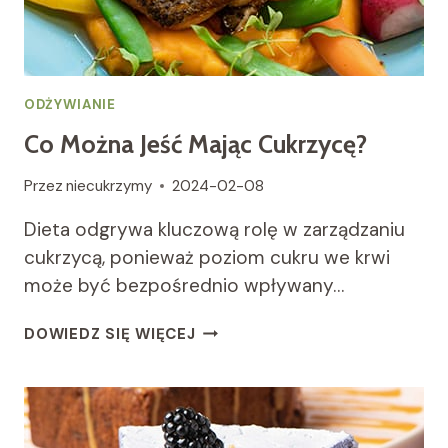
ODŻYWIANIE
Co Można Jeść Mając Cukrzycę?
Przez
niecukrzymy
2024-02-08
Dieta odgrywa kluczową rolę w zarządzaniu
cukrzycą, ponieważ poziom cukru we krwi
może być bezpośrednio wpływany…
CO
DOWIEDZ SIĘ WIĘCEJ
MOŻNA
JEŚĆ
MAJĄC
CUKRZYCĘ?