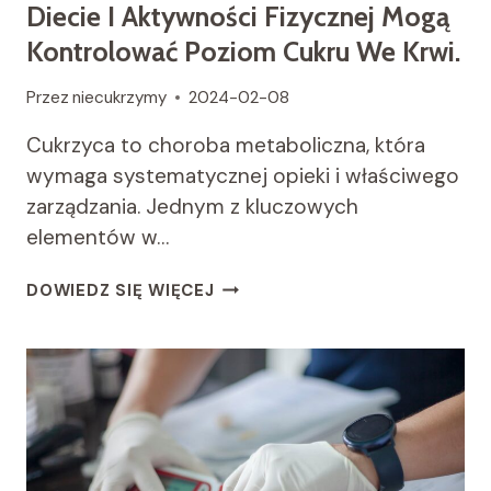
Diecie I Aktywności Fizycznej Mogą
Kontrolować Poziom Cukru We Krwi.
Przez
niecukrzymy
2024-02-08
Cukrzyca to choroba metaboliczna, która
wymaga systematycznej opieki i właściwego
zarządzania. Jednym z kluczowych
elementów w…
CUKRZYCA
DOWIEDZ SIĘ WIĘCEJ
A
STYL
ŻYCIA:
JAK
ZMIANY
W
DIECIE
I