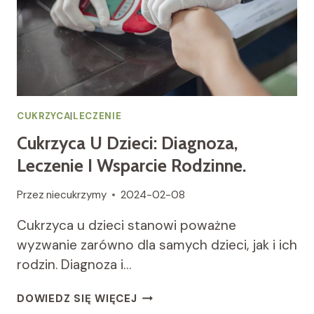
AKTYWNOŚCI
FIZYCZNEJ
MOGĄ
KONTROLOWAĆ
POZIOM
CUKRU
WE
KRWI.
CUKRZYCA
|
LECZENIE
Cukrzyca U Dzieci: Diagnoza,
Leczenie I Wsparcie Rodzinne.
Przez
niecukrzymy
2024-02-08
Cukrzyca u dzieci stanowi poważne
wyzwanie zarówno dla samych dzieci, jak i ich
rodzin. Diagnoza i…
CUKRZYCA
DOWIEDZ SIĘ WIĘCEJ
U