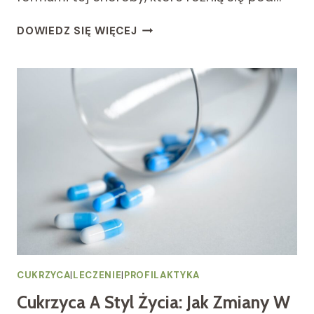
CUKRZYCA
DOWIEDZ SIĘ WIĘCEJ
TYPU
1
VS.
TYPU
2:
RÓŻNICE
W
OBJAWACH,
LECZENIU
I
PROFILAKTYCE.
CUKRZYCA
|
LECZENIE
|
PROFILAKTYKA
Cukrzyca A Styl Życia: Jak Zmiany W