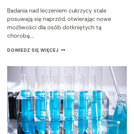
Badania nad leczeniem cukrzycy stale
posuwają się naprzód, otwierając nowe
możliwości dla osób dotkniętych tą
chorobą….
NAJNOWSZE
DOWIEDZ SIĘ WIĘCEJ
BADANIA
NAD
LECZENIEM
CUKRZYCY:
ODKRYCIA
I
PERSPEKTYWY