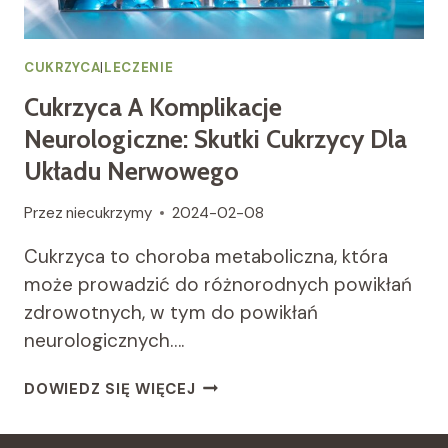
CUKRZYCA
|
LECZENIE
Cukrzyca A Komplikacje
Neurologiczne: Skutki Cukrzycy Dla
Układu Nerwowego
Przez
niecukrzymy
2024-02-08
Cukrzyca to choroba metaboliczna, która
może prowadzić do różnorodnych powikłań
zdrowotnych, w tym do powikłań
neurologicznych….
CUKRZYCA
DOWIEDZ SIĘ WIĘCEJ
A
KOMPLIKACJE