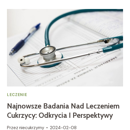
DZIECI:
DIAGNOZA,
LECZENIE
I
WSPARCIE
RODZINNE.
LECZENIE
Najnowsze Badania Nad Leczeniem
Cukrzycy: Odkrycia I Perspektywy
Przez
niecukrzymy
2024-02-08