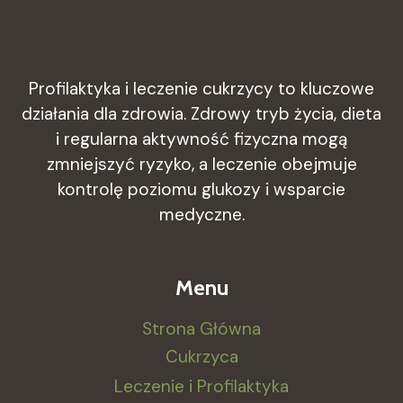
NEUROLOGICZNE:
SKUTKI
CUKRZYCY
DLA
UKŁADU
Profilaktyka i leczenie cukrzycy to kluczowe
NERWOWEGO
działania dla zdrowia. Zdrowy tryb życia, dieta
i regularna aktywność fizyczna mogą
zmniejszyć ryzyko, a leczenie obejmuje
kontrolę poziomu glukozy i wsparcie
medyczne.
Menu
Strona Główna
Cukrzyca
Leczenie i Profilaktyka